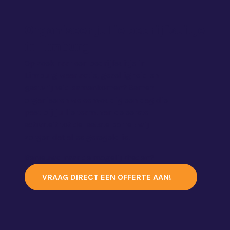
Organiseer jullie bedrijfsuitje
in Limburg
Op zoek naar een bedrijfsuitje in
Limburg waar actie, gezelligheid en
gastvrijheid samenkomen? Samen
organiseren we eenvoudig een dag die
past bij jullie team. Van de eerste
activiteit tot de laatste borrel: wij
zorgen dat alles geregeld is.
Benieuwd naar de mogelijkheden?
VRAAG DIRECT EEN OFFERTE AAN!