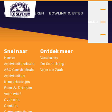
HOME
RESERVEREN
BOWLING & BITES
MENU
Snel naar
Ontdek meer
Home
Vacatures
Activiteitendeals
De Schatberg
ABC Combideals
Voor de Zaak
Activiteiten
Kinderfeestjes
Eten & Drinken
Voor wie?
Over ons
Contact
Openingstijden